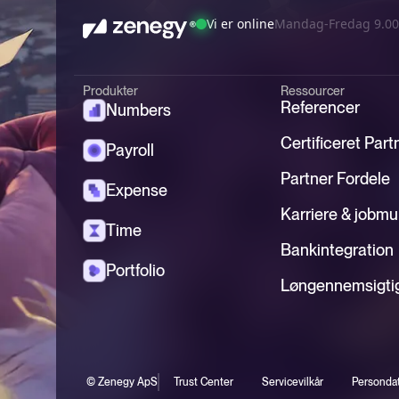
Vi er online
Mandag-Fredag 9.00
Produkter
Ressourcer
Referencer
Numbers
Certificeret Part
Payroll
Partner Fordele
Expense
Karriere & jobmu
Time
Bankintegration
Portfolio
Løngennemsigti
© Zenegy ApS
Trust Center
Servicevilkår
Persondat