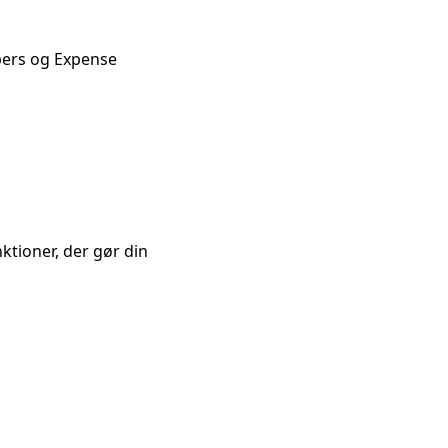
ers og Expense
t
fuldt
tioner, der gør din