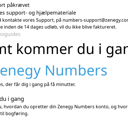
ort påkrævet
res support- og hjælpemateriale
id kontakte vores Support, på
numbers-support@zenegy.c
e inden de 14 dages udløb, vil du ikke blive faktureret.
eoguides
mt kommer du i ga
enegy Numbers
, der får dig i gang på få minutter.
u i gang
du, hvordan du opretter din Zenegy Numbers konto, og hvor
 til bogføring.