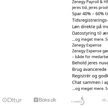
Zenegy Payroll & HR
jeres tid, jeres prod
Spar 40% – 60% t
Tidsregistrering
Løn direkte på m
Datostyring til æn
…og meget mere.
S
Zenegy Expense
Zenegy Expense gør
– både for medarbe
Behold jeres nuv
Brug avancerede
Registrér og god
Chat sammen i ap
…og meget mere.
S