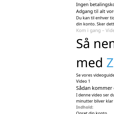
Ingen betalingsk
Adgang til alt vo
Du kan til enhver t
din konto. Sker dett
Kom i gang – Vid
Så ne
med
Z
Se vores videoguides
Video 1
Sådan kommer d
I denne video ser 
minutter bliver klar
Indhold:
Opret din konto