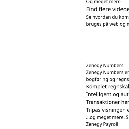
Og meget mere
Find flere vide
Se hvordan du kom
bruges på web og m
Hvad får
Zenegy Numbers byd
regnskabssystem, 
I pakken får du:
Zenegy Numbers
Zenegy Numbers er 
bogføring og regnsk
Komplet regnska
Intelligent og au
Transaktioner hen
Tilpas visningen 
…og meget mere.
S
Zenegy Payroll