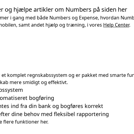
oer og hjælpe artikler om Numbers på siden her
mer i gang med både Numbers og Expense, hvordan Numb
obilen, samt andet hjælp og træning, i vores
Help Center
.
 du med i Zenegy Numbers?
er på en fuld suite af økonomi-værktøjer og inkluderer e
lønsystem og udgiftshåndtering.
et komplet regnskabssystem og er pakket med smarte funk
ab mere smidigt og effektivt.
bssystem
tomatiseret bogføring
tes ind fra din bank og bogføres korrekt
efter dine behov med fleksibel rapportering
e flere funktioner her.