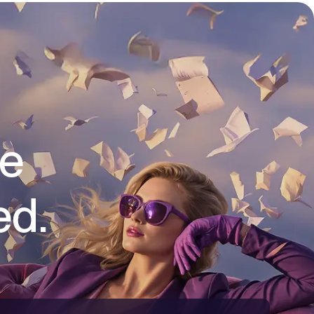
re
ed.