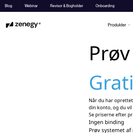
Blog
Webinar
Revisor & Bogholder
Onboarding
Produkter
Prøv
Grat
Når du har oprettet 
din konto, og du vil
Se priserne efter p
Ingen binding
Prøv systemet af r