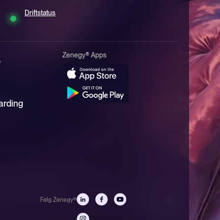
Driftstatus
Zenegy® Apps
*
arding
Zenegy Support
Vi åbner igen mandag kl. 9
Hvordan kan vi hjælpe?
Vælg en af mulighederne så ruter vi dig det rigtige sted hen.
Følg Zenegy®
Jeg er kunde og har brug for hjælp
Find dit produkt og kontaktkanal