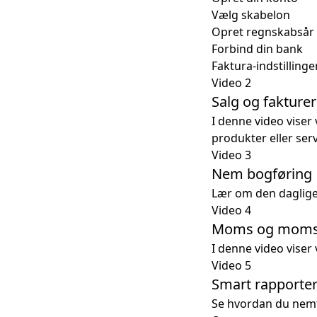
Vælg skabelon
Opret regnskabsår
Forbind din bank
Faktura-indstillinge
Video 2
Salg og fakture
I denne video viser 
produkter eller serv
Video 3
Nem bogføring
Lær om den daglige
Video 4
Moms og moms-
I denne video vise
Video 5
Smart rapporte
Se hvordan du nemt