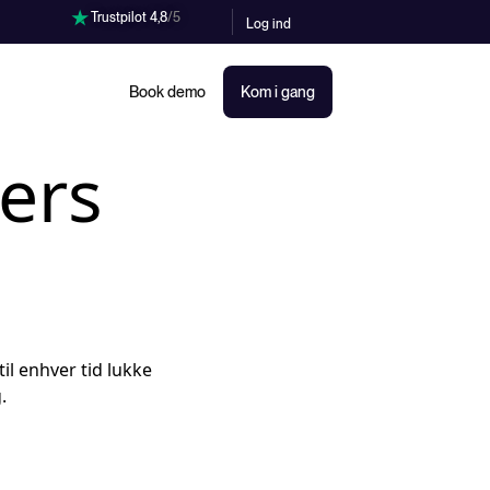
Trustpilot 4,8
/5
Log ind
Book demo
Kom i gang
ers
til enhver tid lukke
.