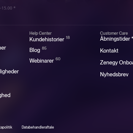
-15.00 *
Help Center
Customer Care
18
Åbningstider 
Kundehistorier
ner
85
Blog
Kontakt
60
Webinarer
Zenegy Onbo
ligheder
Nyhedsbrev
ghed
apolitik
Databehandleraftale