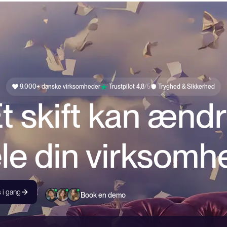
9.000+ danske virksomheder
Trustpilot 4,8
/5
Tryghed & Sikkerhed
t skift kan ænd
le din virksomh
 i gang
Book en demo