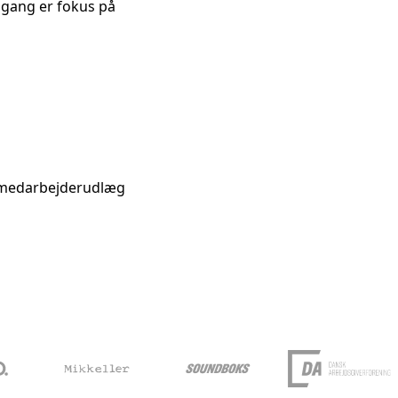
 gang er fokus på
g medarbejderudlæg