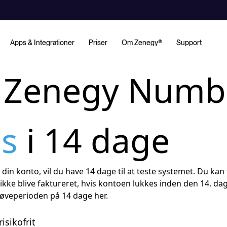
Apps & Integrationer
Priser
Om Zenegy®
Support
 Zenegy Numb
is
i 14 dage
din konto, vil du have 14 dage til at teste systemet. Du kan 
 ikke blive faktureret, hvis kontoen lukkes inden den 14. dag
røveperioden på 14 dage her.
isikofrit