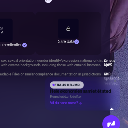
Jeg vil høre mere om Zenegy
Udfyld formularen så kontakter vi dig
2F
Book demo med en produktspecialist
A
Find et tidspunkt der passer dig
Safe data
uthentication
Opret din Zenegy konto
Vælg det produkt der passer jer
sex, sexual orientation, gender identity/expression, national origin,
©
Zenegy
 with diverse backgrounds, including those with criminal histories,
2025
ApS
–
–
eadable Files or similar compliance documentation in jurisdictions
All
CVR
rights
37233994
×
reserved.
FRA 49 KR./MD.
Hele økonomien samlet ét sted
Regnskab
Løn
Udgifter
Vil du høre mere?
4,8/5 på Trustpilot · 9.000+ danske virksomheder · ISAE 3402