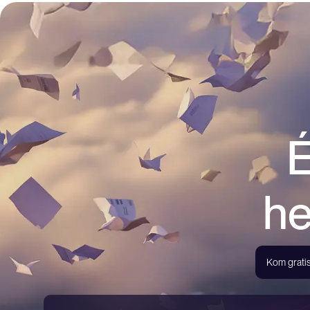
É
he
Kom gratis