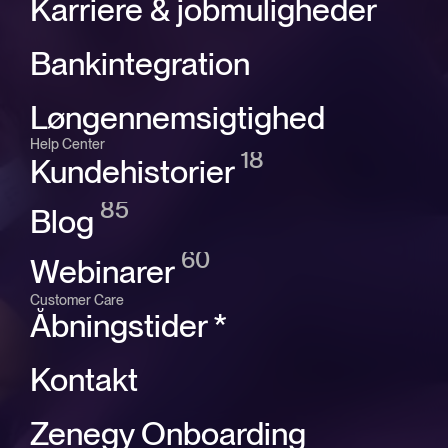
Karriere & jobmuligheder
Bankintegration
Løngennemsigtighed
Help Center
18
Kundehistorier
85
Blog
60
Webinarer
Customer Care
Åbningstider *
Kontakt
Zenegy Onboarding