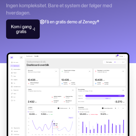
Ingen kompleksitet. Bare et system der følger med
hverdagen.
Få en gratis demo af Zenegy®
Kom i gang
gratis