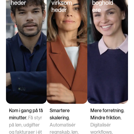
heder
virksom
boghold
heder
ere
Kom i gang på få
Smartere
Mere forretning.
minutter.
Få styr
skalering.
Mindre friktion.
på løn, udgifter
Automatisér
Digitalisér
og fakturaer i ét
regnskab, løn,
workflows,