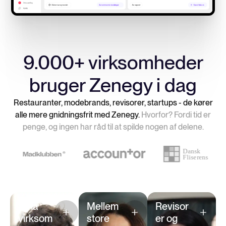
9.000+ virksomheder
bruger Zenegy i dag
Restauranter, modebrands, revisorer, startups - de kører
alle mere gnidningsfrit med Zenegy.
Hvorfor? Fordi tid er
penge, og ingen har råd til at spilde nogen af delene.
Mød vores kunder
Små
Mellem
Revisor
virksom
store
er og