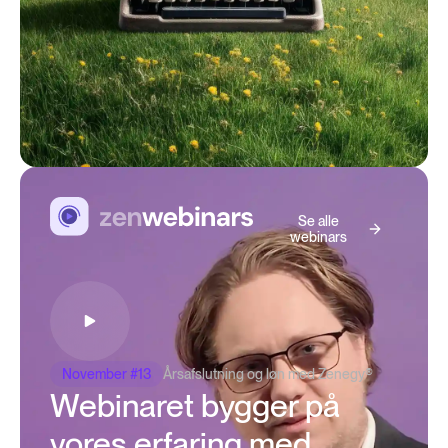
Se alle
webinars
November #13
Årsafslutning og løn med Zenegy®
Webinaret bygger på
vores erfaring med