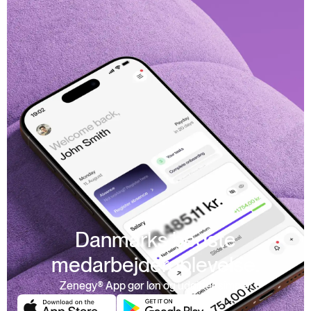
Danmarks bedste
medarbejderoplevelse.
Zenegy® App gør løn og udgifter simple.