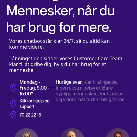
Mennesker, når du
har brug for mere.
Vores chatbot står klar 24/7, så du altid kan
komme videre.
I åbningstiden sidder vores Customer Care Team
klar til at gribe dig, hvis du har brug for et
menneske.
Mandag -
Hurtige svar.
Klar til at hjælpe.
Fredag: 9:00 -
Ingen ekstra gebyrer. Bare
15:00*
dygtige mennesker, der hjælper
dig videre, når du har brug for os.
Klik for hjælp og
support
70 22 22 16