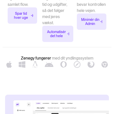
samlet flow.
tid og udgifter,
bevar kontrollen
så det følger
hele vejen.
Spar tid
med jeres
hver uge
Minimér din
vækst.
Admin
Automatisér
det hele
Zenegy fungerer
med dit yndlingssystem