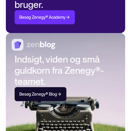
bruger.
Besøg Zenegy® Academy
Indsigt, viden og små
guldkorn fra Zenegy®-
teamet.
Besøg Zenegy® Blog