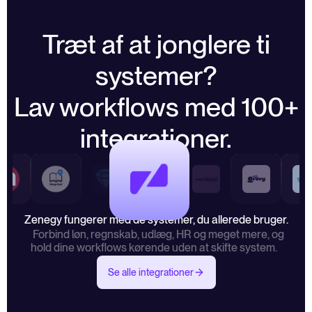
Træt af at jonglere ti
systemer?
Lav workflows med 100+
integrationer.
Zenegy fungerer med de systemer, du allerede bruger.
Forbind løn, regnskab, udlæg, HR og meget mere, og
hold dine workflows kørende uden at skifte system.
Se alle integrationer