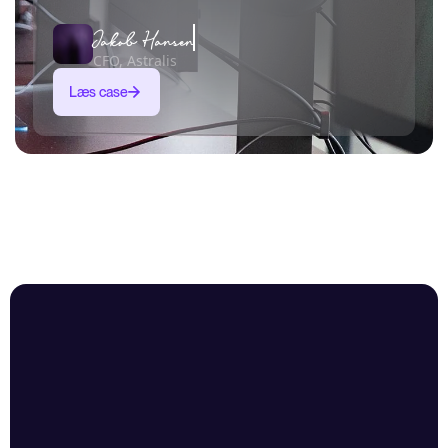
Jakob Hansen
CFO, Astralis
Læs case