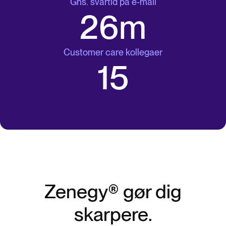
Gns. svartid på e-mail
29m
Customer care kollegaer
17
Zenegy® gør dig
skarpere.