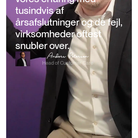
tusindvis af
årsafslutninger og de fejl,
virksomheder oftest
snubler over.
Anders Petersen
Head of Customer Care