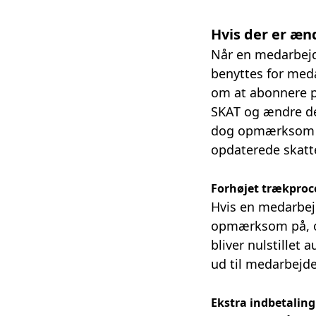
Hvis der er æn
Når en medarbejde
benyttes for med
om at abonnere på
SKAT og ændre der
dog opmærksom på
opdaterede skatt
Forhøjet trækproc
Hvis en medarbej
opmærksom på, om
bliver nulstillet
ud til medarbejde
Ekstra indbetaling 