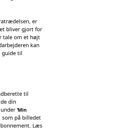
ratrædelsen, er
 bliver gjort for
r tale om et højt
edarbejderen kan
 guide til
dberette til
lde din
s under
‘Min
, som på billedet
e abonnement.
Læs