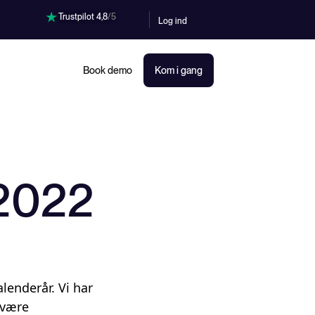
Trustpilot 4,8
/5
Log ind
Book demo
Kom i gang
 2022
lenderår. Vi har
 være