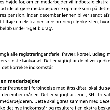
es højde for, om en medarbejder vil indbetale ekstra 
 god ide at gøre medarbejderne opmærksom på dette,
 deres pension, inden december lønnen bliver sendt afs
t tilføje en ekstra pensionsordning i lønkørslen, hvor
 beløb under ‘Eget bidrag’.
mgå alle registreringer (ferie, fravær, kørsel, udlæg 
ts sidste lønkørsel. Det er vigtigt at de bliver godke
 i det korrekte indkomstår.
f en medarbejder
er fratræder i forbindelse med årsskiftet, skal du sø
 i december måned. Det er vigtigt at ferie-, SH-, frit
or medarbejderen. Dette skal gøres sammen med dec
virke det nye indkomstår og resultere i en ekstra besk