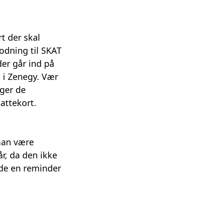
t der skal
dning til SKAT
er går ind på
 i Zenegy. Vær
ger de
attekort.
man være
r, da den ikke
nde en reminder