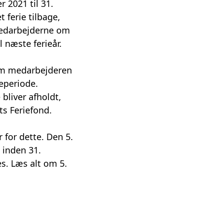
r 2021 til 31.
ferie tilbage,
medarbejderne om
l næste ferieår.
som medarbejderen
ieperiode.
bliver afholdt,
ts Feriefond.
r for dette. Den 5.
e inden 31.
es.
Læs alt om 5.