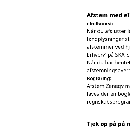
Afstem med eI
eIndkomst:
Når du afslutter 
lønoplysninger s
afstemmer ved hjæ
Erhverv’ på
SKATs
Når du har hentet
afstemningsover
Bogføring:
Afstem Zenegy me
laves der en bogf
regnskabsprogr
Tjek op på på 