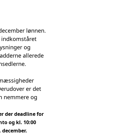
 december lønnen.
il indkomståret
ysninger og
kladderne allerede
nsedlerne.
elmæssigheder
 Derudover er det
 en nemmere og
r der deadline for
to og kl. 10:00
0. december.