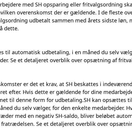
rbejdere med SH opsparing eller fritvalgsordning sk
lken overenskomst der er gældende. I de fleste o
valgsordning udbetalt sammen med årets sidste løn, 
å dette.
es til automatisk udbetaling, i en måned du selv vælg
der.
Se et detaljeret overblik over opsætning af fritva
komster er det et krav, at SH beskattes i indeværen
ret efter. Hvis dette er gældende for dine medarbejde
et til denne form for udbetaling.SH kan opsættes ti
åned du selv vælger, for den enkelte medarbejder. Hv
æder med en negativ SH-saldo, bliver beløbet automa
 fratrædelsen.
Se et detaljeret overblik over opsætni