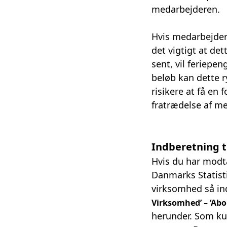
medarbejderen.
Hvis medarbejdere
det vigtigt at de
sent, vil feriepen
beløb kan dette 
risikere at få en
fratrædelse af m
Indberetning t
Hvis du har modta
Danmarks Statisti
virksomhed så in
Virksomhed’ – ‘Ab
herunder. Som ku