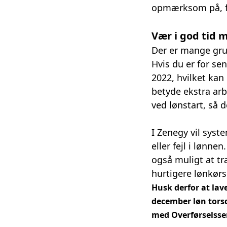
opmærksom på, for
Vær i god tid m
Der er mange gru
Hvis du er for se
2022, hvilket ka
betyde ekstra arb
ved lønstart, så 
I Zenegy vil sys
eller fejl i lønne
også muligt at t
hurtigere lønkørs
Husk derfor at lav
december løn torsd
med Overførselsser