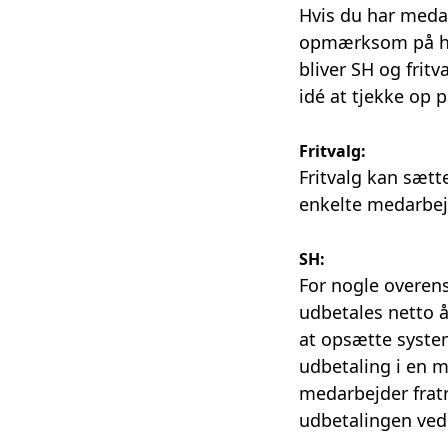
Hvis du har meda
opmærksom på hvi
bliver SH og frit
idé at tjekke op p
Fritvalg:
Fritvalg kan sætt
enkelte medarbej
SH:
For nogle overens
udbetales netto å
at opsætte system
udbetaling i en m
medarbejder fratr
udbetalingen ved