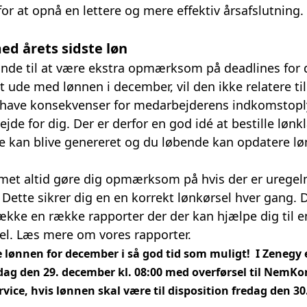
 at opnå en lettere og mere effektiv årsafslutning.
ed årets sidste løn
nde til at være ekstra opmærksom på deadlines for
nt ude med lønnen i december, vil den ikke relatere t
n have konsekvenser for medarbejderens indkomstopl
ejde for dig. Der er derfor en god idé at bestille løn
de kan blive genereret og du løbende kan opdatere lø
temet altid gøre dig opmærksom på hvis der er ureg
n. Dette sikrer dig en en korrekt lønkørsel hver gang.
række en række rapporter der der kan hjælpe dig til
el.
Læs mere om vores rapporter.
e lønnen for december i så god tid som muligt! I Zenegy e
ag den 29. december kl. 08:00 med overførsel til NemKon
vice, hvis lønnen skal være til disposition fredag den 3