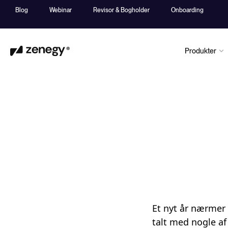
Blog
Webinar
Revisor & Bogholder
Onboarding
Produkter
Et nyt år nærmer
talt med nogle af