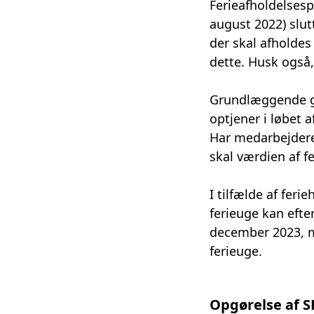
Ferieafholdelsespe
august 2022) slu
der skal afholde
dette. Husk også,
Grundlæggende gæ
optjener i løbet a
Har medarbejderen
skal værdien af f
I tilfælde af feri
ferieuge kan efter
december 2023, m
ferieuge.
Opgørelse af S