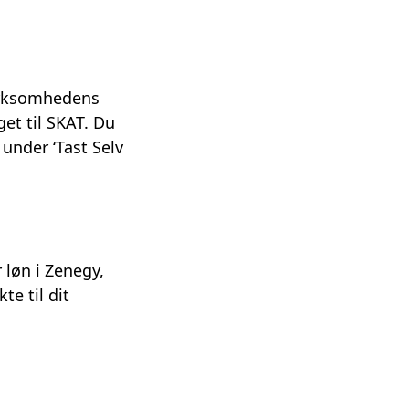
virksomhedens
et til SKAT. Du
under ‘Tast Selv
løn i Zenegy,
te til dit