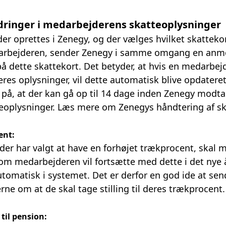
dringer i medarbejderens skatteoplysninger
r oprettes i Zenegy, og der vælges hvilket skattekor
arbejderen, sender Zenegy i samme omgang en anmo
 dette skattekort. Det betyder, at hvis en medarbejd
es oplysninger, vil dette automatisk blive opdateret
, at der kan gå op til 14 dage inden Zenegy modta
eoplysninger.
Læs mere om Zenegys håndtering af sk
ent:
der har valgt at have en forhøjet trækprocent, skal 
 medarbejderen vil fortsætte med dette i det nye å
 automatisk i systemet. Det er derfor en god ide at se
rne om at de skal tage stilling til deres trækprocent.
til pension: