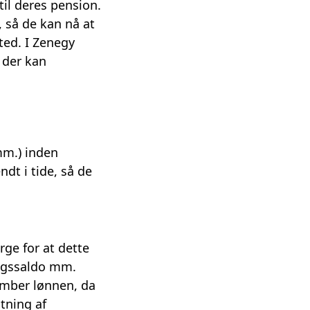
til deres pension.
 så de kan nå at
ted. I Zenegy
 der kan
mm.) inden
ndt i tide, så de
rge for at dette
valgssaldo mm.
ember lønnen, da
atning af