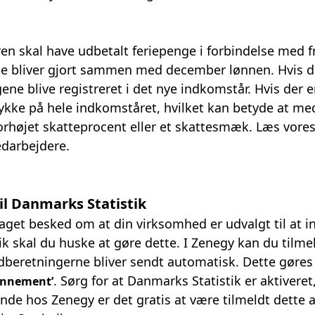
n skal have udbetalt feriepenge i forbindelse med f
tte bliver gjort sammen med december lønnen. Hvis det
gene blive registreret i det nye indkomstår. Hvis der e
rykke på hele indkomståret, hvilket kan betyde at m
 forhøjet skatteprocent eller et skattesmæk.
Læs vores
edarbejdere
.
il Danmarks Statistik
get besked om at din virksomhed er udvalgt til at in
k skal du huske at gøre dette. I Zenegy kan du tilme
dberetningerne bliver sendt automatisk. Dette gøre
. Sørg for at Danmarks Statistik er aktiveret
onnement’
nde hos Zenegy er det gratis at være tilmeldt dett