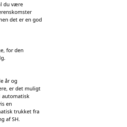
al du være
verenskomster
men det er en god
e, for den
lg
.
de år og
re, er det muligt
l automatisk
is en
tisk trukket fra
ng af SH.