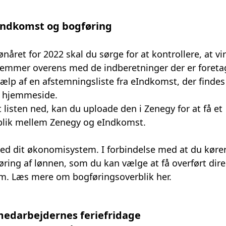
ndkomst og bogføring
lønåret for 2022 skal du sørge for at kontrollere, at 
temmer overens med de indberetninger der er foretag
lp af en afstemningsliste fra eIndkomst, der findes 
 hjemmeside.
 listen ned, kan du uploade den i Zenegy for at få et
blik mellem Zenegy og eIndkomst.
d dit økonomisystem. I forbindelse med at du kører 
øring af lønnen, som du kan vælge at få overført direk
am.
Læs mere om bogføringsoverblik her
.
medarbejdernes feriefridage