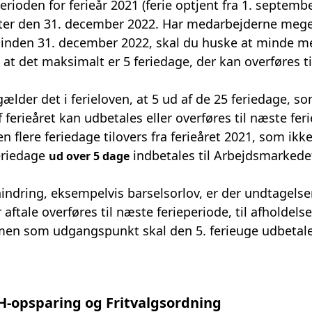
rioden for ferieår 2021 (ferie optjent fra 1. septembe
tter den 31. december 2022. Har medarbejderne meget 
s inden 31. december 2022, skal du huske at minde 
 at det maksimalt er 5 feriedage, der kan overføres ti
lder det i ferieloven, at 5 ud af de 25 feriedage, 
f ferieåret kan udbetales eller overføres til næste fer
 flere feriedage tilovers fra ferieåret 2021, som ikke 
eriedage
indbetales til Arbejdsmarkede
ud over 5 dage
ehindring, eksempelvis barselsorlov, er der undtagelse
 aftale overføres til næste ferieperiode, til afholdels
en som udgangspunkt skal den 5. ferieuge udbetal
H-opsparing og Fritvalgsordning