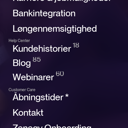
Bankintegration
Løngennemsigtighed
Help Center
18
Kundehistorier
85
Blog
60
Webinarer
Customer Care
Åbningstider *
Kontakt
Zenegy Onboarding