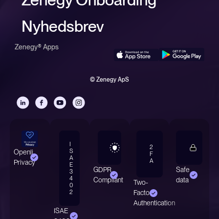
Nyhedsbrev
Zenegy® Apps
© Zenegy ApS
I
2
S
Openli
F
A
A
Privacy
E
GDPR
Safe
3
4
Compliant
data
Two-
0
2
Factor
Authentication
ISAE