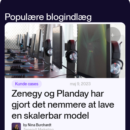
Populære blogindlæg
Kunde cases
maj 9, 2023
Zenegy og Planday har
gjort det nemmere at lave
en skalerbar model
by Nina Burchardt
Zenegy® Marketing