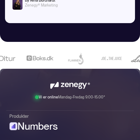
by Nina Burchardt
Zenegy® Marketing
Vi er online
Mandag-Fredag 9.00-15.00*
Produkter
Numbers