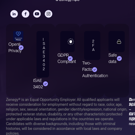
I
2
S
Openli
F
A
A
Privacy
E
GDPR
Safe
3
4
Compliant
data
Two-
0
2
Factor
Authentication
ISAE
3402
Zenegy® is an Equal Opportunity Employer. All qualified applicants will
©
Ze
receive consideration for employment without regard to race, color, age,
20
Ap
religion, sex, sexual orientation, gender identity/expression, national origin,
–
–
protected veteran status, disability, or any other characteristic protected
All
CV
under applicable laws and regulations in the countries we operate.
rig
37
Candidates with diverse backgrounds, including those with criminal
res
histories, will be considered in accordance with local laws and company
policies.