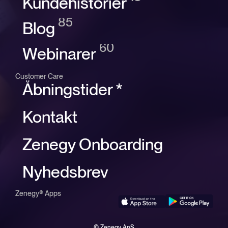
Kundehistorier
85
Blog
60
Webinarer
Customer Care
Åbningstider *
Kontakt
Zenegy Onboarding
Nyhedsbrev
Zenegy® Apps
© Zenegy ApS