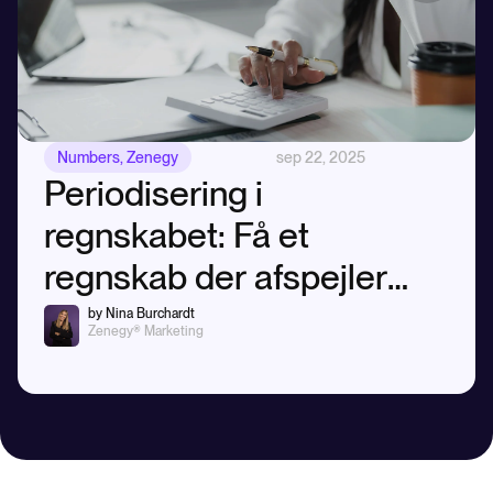
Numbers
,
Zenegy
sep 22, 2025
Periodisering i
regnskabet: Få et
regnskab der afspejler
virkeligheden
by Nina Burchardt
Zenegy® Marketing