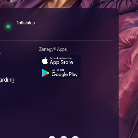
Driftstatus
Zenegy® Apps
*
arding
Zenegy Support
Vi åbner igen kl. 9
Hvordan kan vi hjælpe?
Vælg en af mulighederne så ruter vi dig det rigtige sted hen.