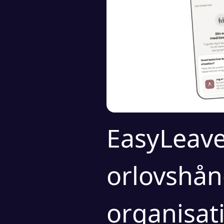
EasyLeav
orlovshån
organisat