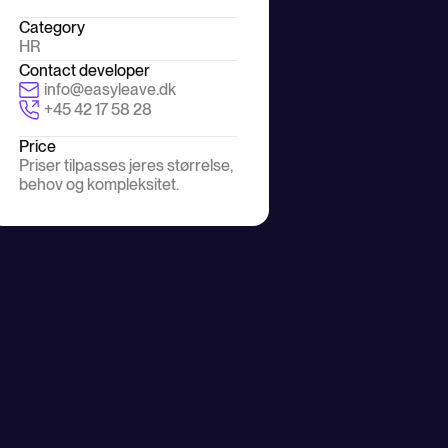
Category
HR
Contact developer
info@easyleave.dk
+45 42 17 58 28
Price
Priser tilpasses jeres størrelse,
behov og kompleksitet.