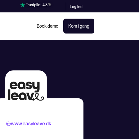
Trustpilot 4,8
/5
Log ind
Book demo
Kom i gang
www.easyleave.dk