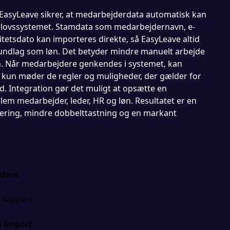
EasyLeave sikrer, at medarbejderdata automatisk kan
 orlovssystemet. Stamdata som medarbejdernavn, e-
nitetsdato kan importeres direkte, så EasyLeave altid
undlag som løn. Det betyder mindre manuelt arbejde
en. Når medarbejdere genkendes i systemet, kan
e kun møder de regler og muligheder, der gælder for
. Integration gør det muligt at opsætte en
 medarbejder, leder, HR og løn. Resultatet er en
ering, mindre dobbelttastning og en markant
dere
.
 rapport.
n
Import
.