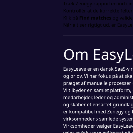
Træk Zenegy-rapporten ind i im
Kontrollér at de korrekte felter
Klik på
Find matches
og valide
Når alt ser rigtigt ud, er Eas
Om EasyL
EasyLeave er en dansk SaaS-vir
og orlov. Vi har fokus på at s
præget af manuelle processer 
Vi tilbyder en samlet platform,
medarbejder, leder og administ
og skaber et ensartet grundlag
er kompatibel med Zenegy og 
virksomhedens samlede syste
Virksomheder vælger EasyLeave, 
valgt at fokusere målrettet på 