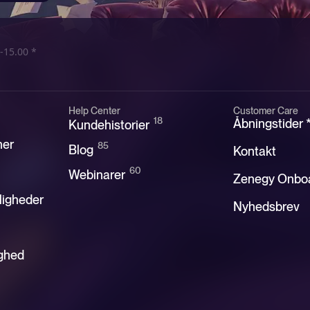
-15.00 *
Help Center
Customer Care
18
Åbningstider 
Kundehistorier
ner
85
Blog
Kontakt
60
Webinarer
Zenegy Onbo
ligheder
Nyhedsbrev
ghed