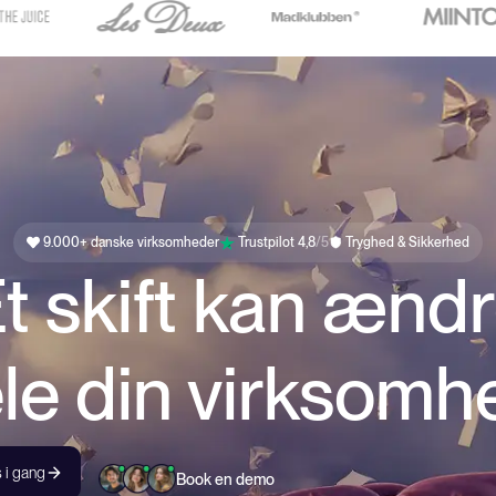
9.000+ danske virksomheder
Trustpilot 4,8
/5
Tryghed & Sikkerhed
t skift kan ænd
le din virksomh
 i gang
Book en demo