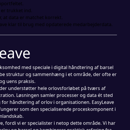
portfeltet.
 er trukket ind.
r, at data er matchet korrekt.
yLeave klar til brug med opdaterede medarbejderdata.
eave
ksomhed med speciale i digital håndtering af barsel
kabe struktur og sammenhæng i et område, der ofte er
og uens praksis.
 der understøtter hele orlovsforløbet på tværs af
ration. Løsningen samler processer og data ét sted
 for håndtering af orlov i organisationen. EasyLeave
fungerer som den specialiserede proceskomponent i
mlandskab.
fordi vi er specialister i netop dette område. Vi har
orlov og barsel og kombinerer praktisk erfaring fra