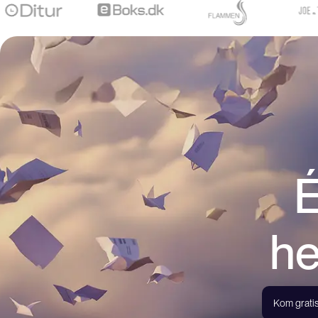
É
he
Kom gratis