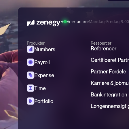
Vi er online
Mandag-Fredag 9.00
Produkter
Ressourcer
Referencer
Numbers
Certificeret Part
Payroll
Partner Fordele
Expense
Karriere & jobmu
Time
Bankintegration
Portfolio
Løngennemsigti