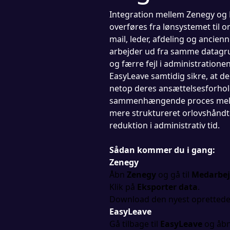
Integration mellem Zenegy og 
overføres fra lønsystemet til
mail, leder, afdeling og ancien
arbejder ud fra samme datagr
og færre fejl i administration
EasyLeave samtidig sikre, at d
netop deres ansættelsesforhold
sammenhængende proces mellem
mere struktureret orlovshåndt
reduktion i administrativ tid.
Sådan kommer du i gang:
Zenegy
Åbn
Zenegy
og gå til
Medarbej
Klik på
Eksporter data
.
Download den nyest oprettede
EasyLeave
Gå tilbage til
EasyLeave
og åb