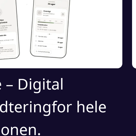
e –
Digital
dtering
for hele
ionen.