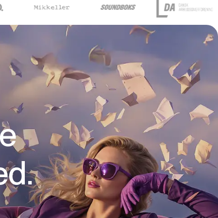
re
ed.