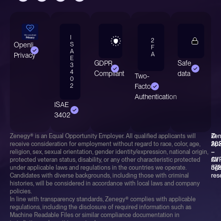
I
2
S
Openli
F
A
A
Privacy
E
GDPR
Safe
3
4
Compliant
data
Two-
0
2
Factor
Authentication
ISAE
3402
Zenegy® is an Equal Opportunity Employer. All qualified applicants will
©
Ze
receive consideration for employment without regard to race, color, age,
20
Ap
religion, sex, sexual orientation, gender identity/expression, national origin,
–
–
protected veteran status, disability, or any other characteristic protected
All
CV
under applicable laws and regulations in the countries we operate.
rig
37
Candidates with diverse backgrounds, including those with criminal
res
histories, will be considered in accordance with local laws and company
policies.
In line with transparency standards, Zenegy® complies with applicable
regulations, including the disclosure of required information such as
Machine Readable Files or similar compliance documentation in