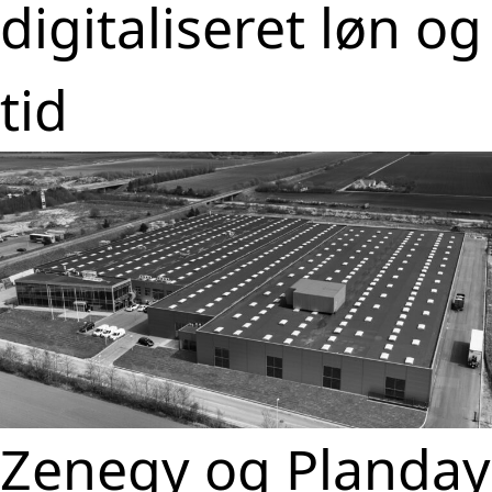
digitaliseret løn og
tid
Zenegy og Planday