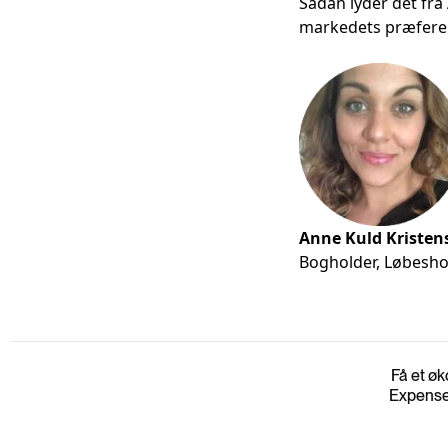
Sådan lyder det fra 
markedets præferenc
Anne Kuld Kristen
Bogholder, Løbesh
Få et øk
Expense,