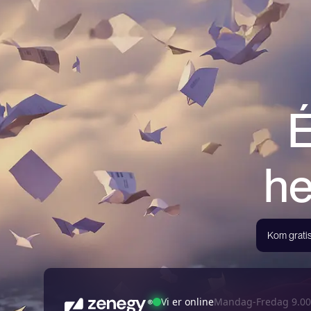
É
he
Kom gratis
Vi er online
Mandag-Fredag 9.00