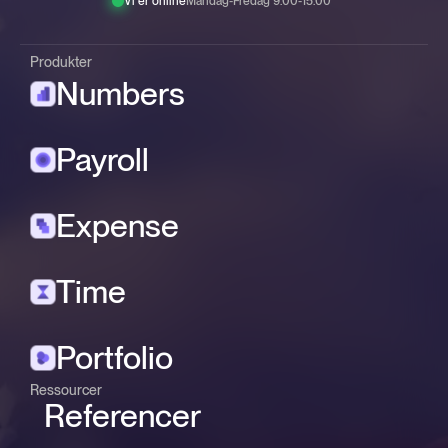
Vi er online
Mandag-Fredag 9.00-15.00*
Produkter
Numbers
Payroll
Expense
Time
Portfolio
Ressourcer
Referencer