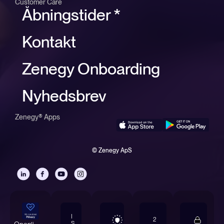
Customer Care
Åbningstider *
Kontakt
Zenegy Onboarding
Nyhedsbrev
Zenegy® Apps
© Zenegy ApS
I
2
S