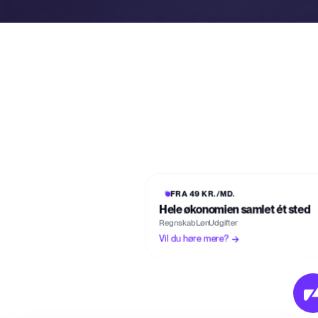
FRA 49 KR./MD.
Hele økonomien samlet ét sted
Regnskab
Løn
Udgifter
Vil du høre mere?