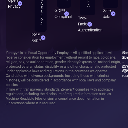
Openli
F
A
A
Privacy
E
GDPR
Safe
3
4
Compliant
data
Two-
0
2
Factor
Authentication
ISAE
3402
Zenegy® is an Equal Opportunity Employer. All qualified applicants will
©
Ze
receive consideration for employment without regard to race, color, age,
20
Ap
religion, sex, sexual orientation, gender identity/expression, national origin,
–
–
protected veteran status, disability, or any other characteristic protected
All
CV
under applicable laws and regulations in the countries we operate.
rig
37
Candidates with diverse backgrounds, including those with criminal
res
histories, will be considered in accordance with local laws and company
policies.
In line with transparency standards, Zenegy® complies with applicable
regulations, including the disclosure of required information such as
Machine Readable Files or similar compliance documentation in
jurisdictions where it is required.